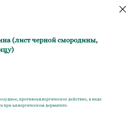
на (лист черной смородины,
ицу)
озудное, противоаллергическое действие, в виде
а при аллергическом дерматите.