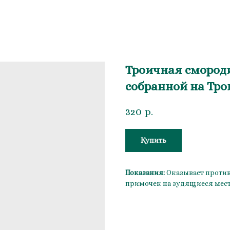
Троичная смороди
собранной на Тро
320
р.
Купить
Показания:
Оказывает против
примочек на зудящиеся мест