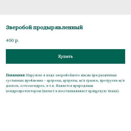
Зверобой продырявленный
400
р.
Купить
Показания:
Наружно в виде зверобойного масла при различных
суставных проблемах – артрозы, артриты, м/п грыжи, протрузии м/п
дисков, остеохондроз, и т.п. Является природным
хондропротектором (питает и восстанавливает хрящевую ткань).